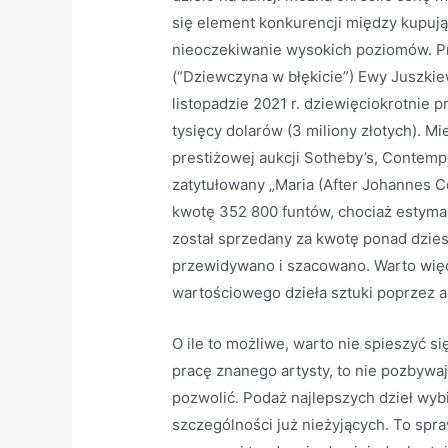
się element konkurencji między kupuj
nieoczekiwanie wysokich poziomów. Prz
(“Dziewczyna w błękicie”) Ewy Juszkie
listopadzie 2021 r. dziewięciokrotnie 
tysięcy dolarów (3 miliony złotych). M
prestiżowej aukcji Sotheby’s, Contempo
zatytułowany „Maria (After Johannes C
kwotę 352 800 funtów, chociaż estymac
został sprzedany za kwotę ponad dzies
przewidywano i szacowano. Warto więc
wartościowego dzieła sztuki poprzez a
O ile to możliwe, warto nie spieszyć si
pracę znanego artysty, to nie pozbywaj 
pozwolić. Podaż najlepszych dzieł wyb
szczególności już nieżyjących. To spr