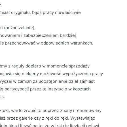
,
amiast oryginału, bądź pracy niewłaściwie
i (pożar, zalanie),
howaniem i zabezpieczeniem bardziej
ży je przechowywać w odpowiednich warunkach,
ągamy z reguły dopiero w momencie sprzedaży
 pojawia się niekiedy możliwość wypożyczenia pracy
yczaj w zamian za udostępnienie dzieł zamiast
 partycypacji przez te instytucje w kosztach
ac.
ztuki, warto zrobić to poprzez znany i renomowany
aż przez galerie czy z ręki do ręki. Wystawiając
imalną i liczyć na to, że w trakcie licytacji pojawi