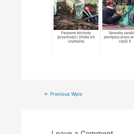
Pasywne dochody
Sposoby zarabi
(przychody) i źródła ich
pieniędzy przez ar
uzyskania
część II
Nawigacja
←
Previous Wpis
wpisu
Leave a Comment