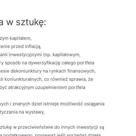
a w sztukę:
żym kapitałem,
nie przed inflacją,
kami inwestycyjnymi (np. kapitałowym,
ry sposób na dywersyfikację całego portfela
esie dekoniunktury na rynkach finansowych,
kli koniunkturalnych, co również sprawia, że
 być atrakcyjnym uzupełnieniem portfela
ych i znanych dzieł istnieje możliwość osiągania
życzania na wystawy,
ztukę w przeciwieństwie do innych inwestycji są
a podatkowego, ponieważ jeśli sprzedaż dzieła