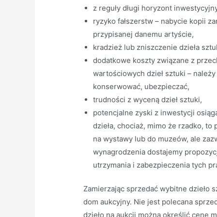
z reguły długi horyzont inwestycyjny
ryzyko fałszerstw – nabycie kopii z
przypisanej danemu artyście,
kradzież lub zniszczenie dzieła sztuk
dodatkowe koszty związane z przec
wartościowych dzieł sztuki – nale
konserwować, ubezpieczać,
trudności z wyceną dzieł sztuki,
potencjalne zyski z inwestycji osi
dzieła, chociaż, mimo że rzadko, to
na wystawy lub do muzeów, ale zazw
wynagrodzenia dostajemy propozycję
utrzymania i zabezpieczenia tych pr
Zamierzając sprzedać wybitne dzieło s
dom aukcyjny. Nie jest polecana sprzed
dzieło na aukcji można określić cenę min