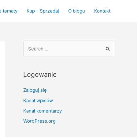
e tematy
Kup – Sprzedaj
O blogu
Kontakt
S
e
a
r
Logowanie
c
Zaloguj się
h
f
Kanał wpisów
o
Kanał komentarzy
r
WordPress.org
: