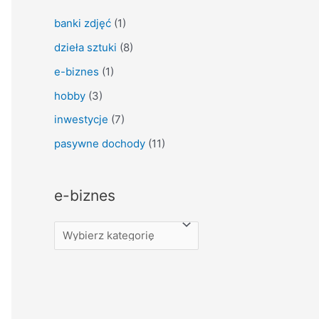
banki zdjęć
(1)
dzieła sztuki
(8)
e-biznes
(1)
hobby
(3)
inwestycje
(7)
pasywne dochody
(11)
e-biznes
e
-
b
i
z