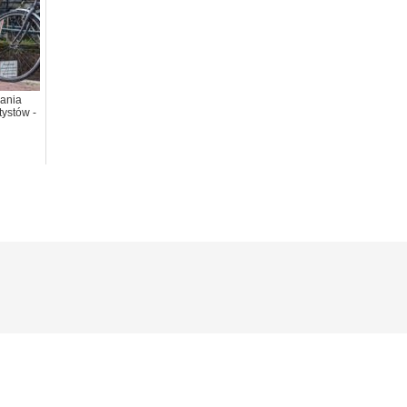
ania
tystów -