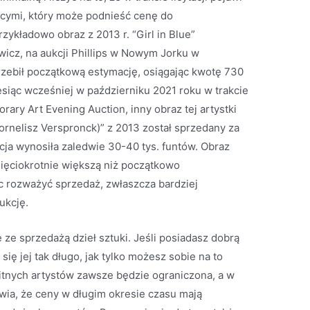
ącymi, który może podnieść cenę do
ykładowo obraz z 2013 r. “Girl in Blue”
wicz, na aukcji Phillips w Nowym Jorku w
przebił początkową estymację, osiągając kwotę 730
iesiąc wcześniej w październiku 2021 roku w trakcie
rary Art Evening Auction, inny obraz tej artystki
ornelisz Verspronck)” z 2013 został sprzedany za
ja wynosiła zaledwie 30-40 tys. funtów. Obraz
ięciokrotnie większą niż początkowo
 rozważyć sprzedaż, zwłaszcza bardziej
ukcję.
ę ze sprzedażą dzieł sztuki. Jeśli posiadasz dobrą
się jej tak długo, jak tylko możesz sobie na to
itnych artystów zawsze będzie ograniczona, a w
awia, że ceny w długim okresie czasu mają