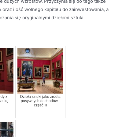
e dużych wzrostów. Przyczynia się do tego także
oraz ilość wolnego kapitału do zainwestowania, a
zania się oryginalnymi dziełami sztuki.
dy z
Dzieła sztuki jako źródła
ztukę -
pasywnych dochodów -
część III