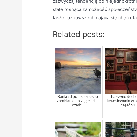
zazwyczaj tendencję do niejednokrotni
stale rosnąca zamożność społeczeństw 
także rozpowszechniająca się chęć otac
Related posts:
Banki zdjęć jako sposób
Pasywne docho
zarabiania na zdjęciach -
inwestowania w s
część I
część VI