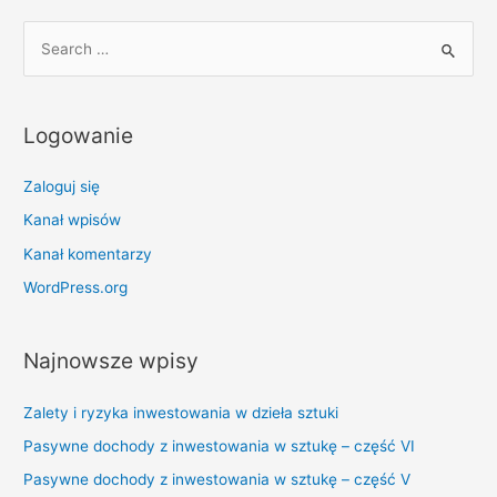
S
e
a
r
Logowanie
c
h
Zaloguj się
f
Kanał wpisów
o
Kanał komentarzy
r
WordPress.org
:
Najnowsze wpisy
Zalety i ryzyka inwestowania w dzieła sztuki
Pasywne dochody z inwestowania w sztukę – część VI
Pasywne dochody z inwestowania w sztukę – część V