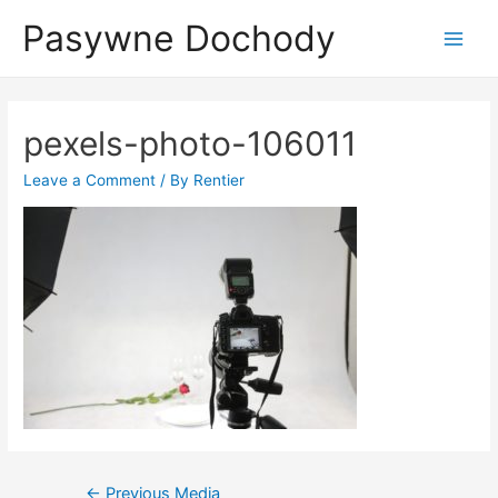
Skip
Pasywne Dochody
to
Main
content
Menu
pexels-photo-106011
Leave a Comment
/ By
Rentier
Nawigacja
←
Previous Media