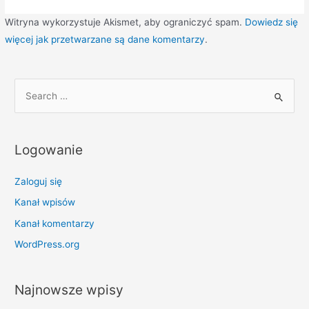
Witryna wykorzystuje Akismet, aby ograniczyć spam.
Dowiedz się
więcej jak przetwarzane są dane komentarzy
.
S
e
a
r
Logowanie
c
h
Zaloguj się
f
Kanał wpisów
o
Kanał komentarzy
r
WordPress.org
:
Najnowsze wpisy