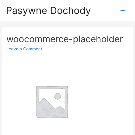
Skip
Pasywne Dochody
to
Main
content
Menu
woocommerce-placeholder
Leave a Comment