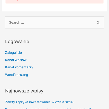
S
e
a
r
Logowanie
c
h
Zaloguj się
f
Kanał wpisów
o
Kanał komentarzy
r
WordPress.org
:
Najnowsze wpisy
Zalety i ryzyka inwestowania w dzieła sztuki