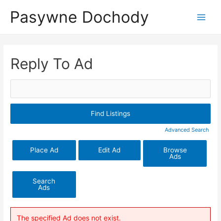
Skip
Pasywne Dochody
to
Main
content
Menu
Reply To Ad
Search
for:
Advanced Search
Place Ad
Edit Ad
Browse
Ads
Search
Ads
The specified Ad does not exist.