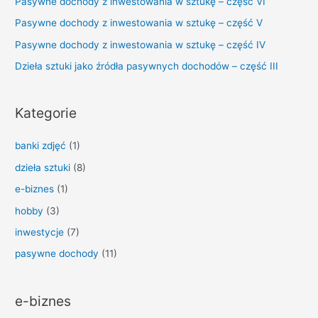
Pasywne dochody z inwestowania w sztukę – część VI
Pasywne dochody z inwestowania w sztukę – część V
Pasywne dochody z inwestowania w sztukę – część IV
Dzieła sztuki jako źródła pasywnych dochodów – część III
Kategorie
banki zdjęć
(1)
dzieła sztuki
(8)
e-biznes
(1)
hobby
(3)
inwestycje
(7)
pasywne dochody
(11)
e-biznes